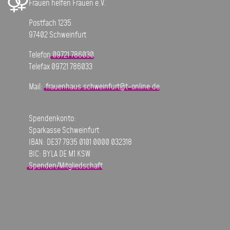
Frauen helfen Frauen e.V.
Postfach 1235
97402 Schweinfurt
Telefon
09721 786030
Telefax 09721 786033
Mail:
frauenhaus.schweinfurt@t-online.de
Spendenkonto:
Sparkasse Schweinfurt
IBAN: DE37 7935 0101 0000 032318
BIC: BYLA DE M1 KSW
Spenden/Mitgliedschaft